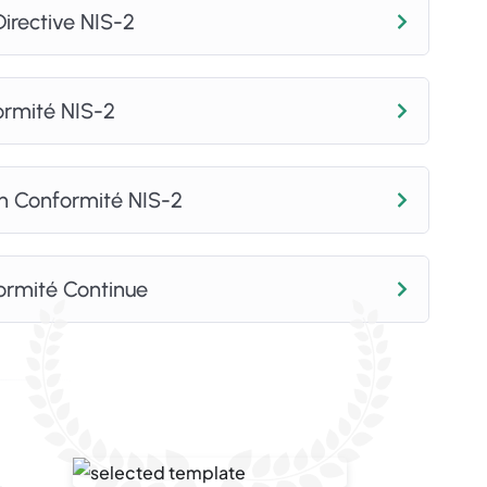
s stratégies efficaces pour répondre aux
Directive NIS-2
sant les risques opérationnels.
ifier et à atténuer les risques liés à la sécurité de
re.
ormité NIS-2
curité de l’information, aux gestionnaires de
curité, ainsi qu’à toute personne impliquée dans la
en Conformité NIS-2
ant en Europe. Il est particulièrement bénéfique
aire à avancé qui cherchent à approfondir leur
nnes en matière de cybersécurité et à renforcer
formité Continue
 assurez-vous que votre organisation est prête à
 !