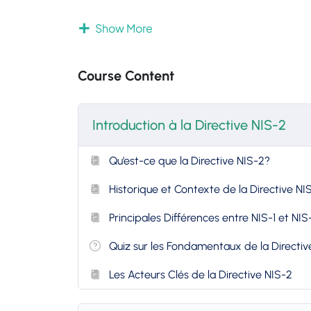
Introduction à la Directive NIS-2 :
Explor
Show More
comprenez pourquoi elle est cruciale d
Exigences de Conformité :
Découvrez le
satisfaire pour être conforme, y compris 
Course Content
et la coopération entre États membres.
Mise en Œuvre Pratique :
Apprenez à éla
conformité efficace en intégrant les me
Introduction à la Directive NIS-2
votre secteur.
Études de Cas et Applications Réelles :
Qu’est-ce que la Directive NIS-2?
conformité réussie pour tirer des leçons
Ressources et Outils :
Accédez à une coll
Historique et Contexte de la Directive NI
votre parcours vers la conformité, y co
Principales Différences entre NIS-1 et NIS
Résultats d’apprentissage clés :
Quiz sur les Fondamentaux de la Directiv
Compréhension Approfondie :
Maîtrise
légales de la directive NIS-2.
Les Acteurs Clés de la Directive NIS-2
Compétences Pratiques :
Développez l
améliorer la posture de cybersécurité d